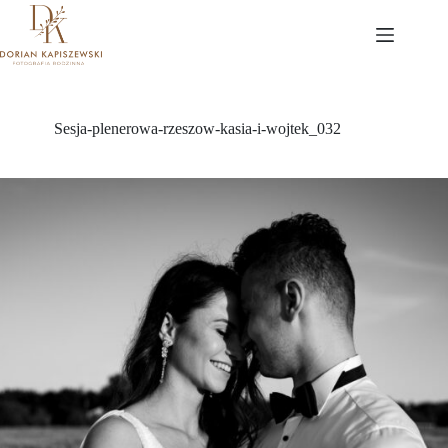
Przejdź
do
treści
Sesja-plenerowa-rzeszow-kasia-i-wojtek_032