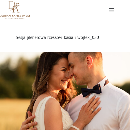
Przejdź
do
treści
Sesja-plenerowa-rzeszow-kasia-i-wojtek_030