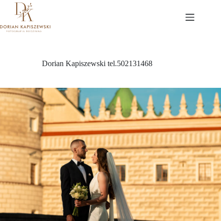
Przejdź
do
treści
Dorian Kapiszewski tel.502131468