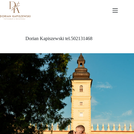
Przejdź
do
treści
Dorian Kapiszewski tel.502131468