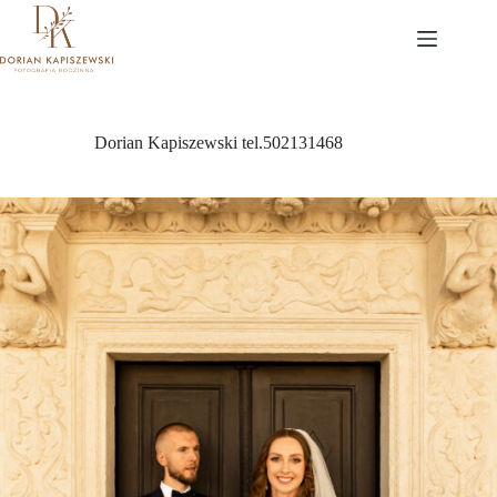
Przejdź
do
treści
Dorian Kapiszewski tel.502131468