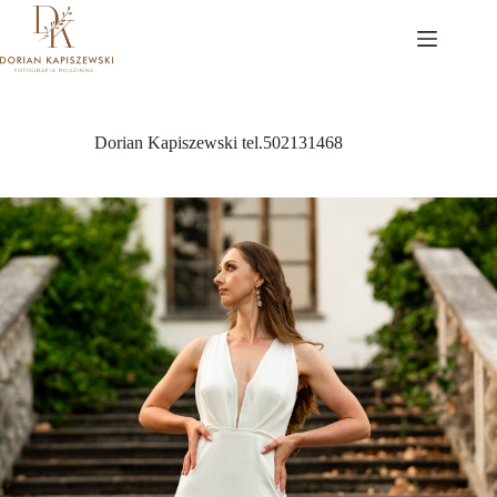
Przejdź
do
treści
Dorian Kapiszewski tel.502131468