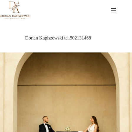
Przejdź
do
treści
Dorian Kapiszewski tel.502131468