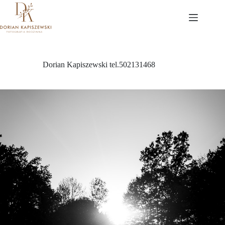
Przejdź
do
treści
Dorian Kapiszewski tel.502131468