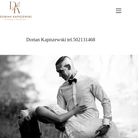
Przejdź
do
treści
Dorian Kapiszewski tel.502131468