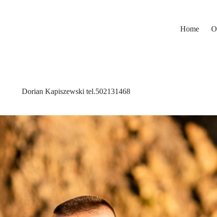
Home
O
Dorian Kapiszewski tel.502131468