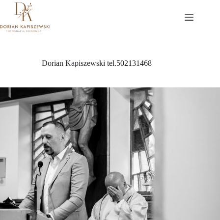
Przejdź
do
treści
Dorian Kapiszewski tel.502131468