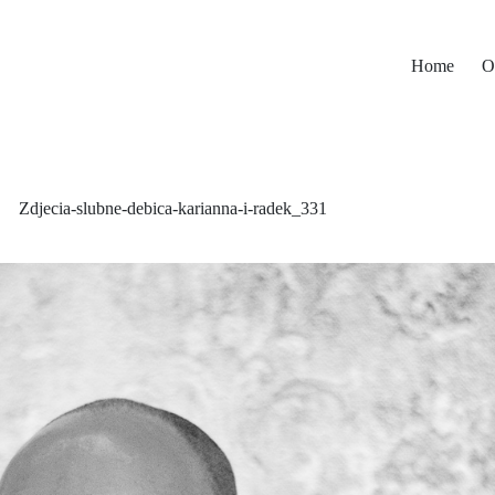
Home
O
Zdjecia-slubne-debica-karianna-i-radek_331