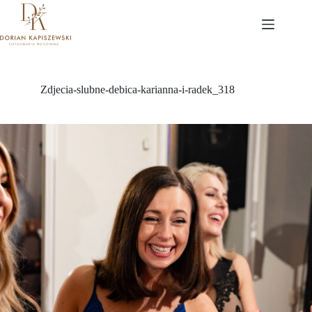
Przejdź
do
treści
Zdjecia-slubne-debica-karianna-i-radek_318