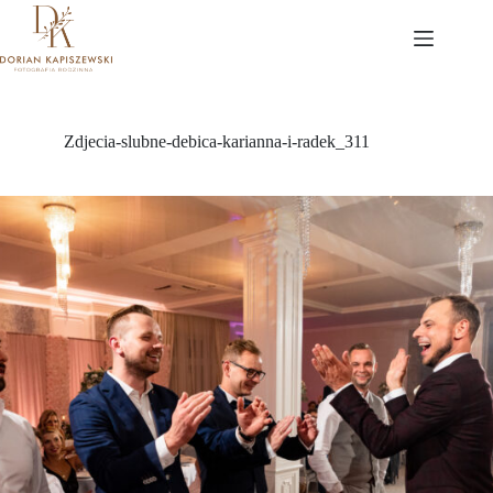
Przejdź
do
treści
Zdjecia-slubne-debica-karianna-i-radek_311