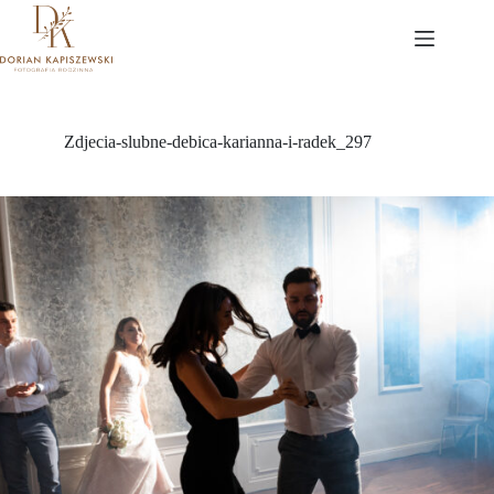
Przejdź
do
treści
Zdjecia-slubne-debica-karianna-i-radek_297