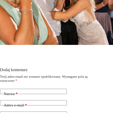
Dodaj komentarz
Twój adres email nie zostanie opublikowany.
Wymagane pola są
oznaczone
*
Nazwa
*
Adres e-mail
*