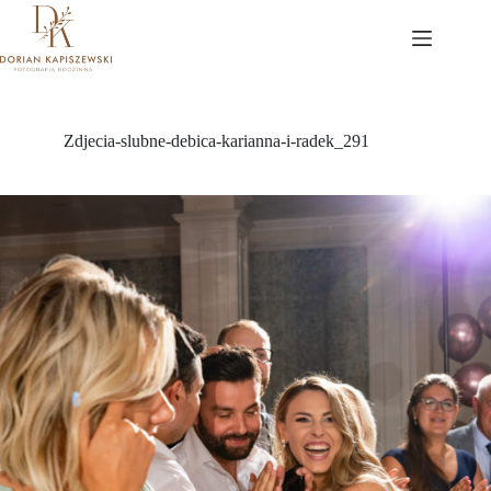
Przejdź
do
treści
Zdjecia-slubne-debica-karianna-i-radek_291