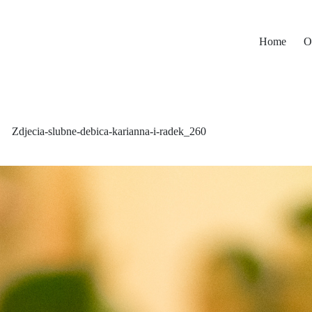
Home
O
Zdjecia-slubne-debica-karianna-i-radek_260