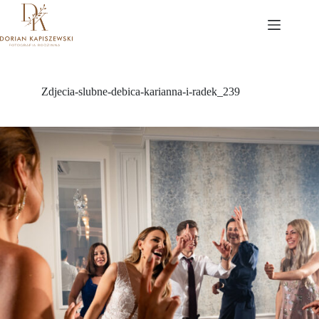
Przejdź
do
treści
Zdjecia-slubne-debica-karianna-i-radek_239