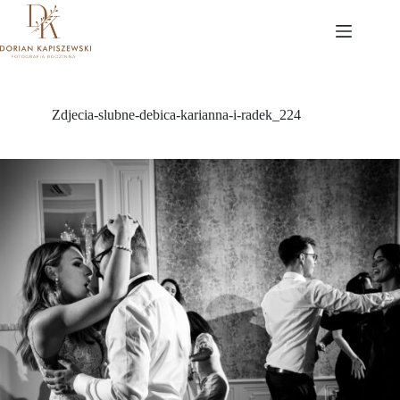
Przejdź
do
treści
Zdjecia-slubne-debica-karianna-i-radek_224