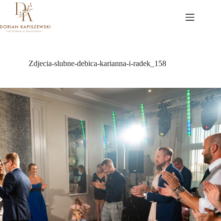
Przejdź
do
treści
Zdjecia-slubne-debica-karianna-i-radek_158