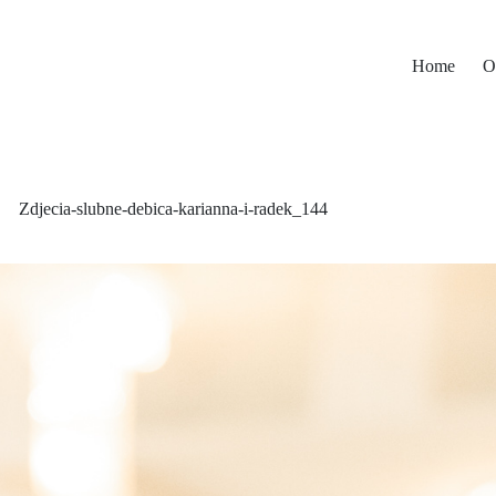
Home
O
Zdjecia-slubne-debica-karianna-i-radek_144