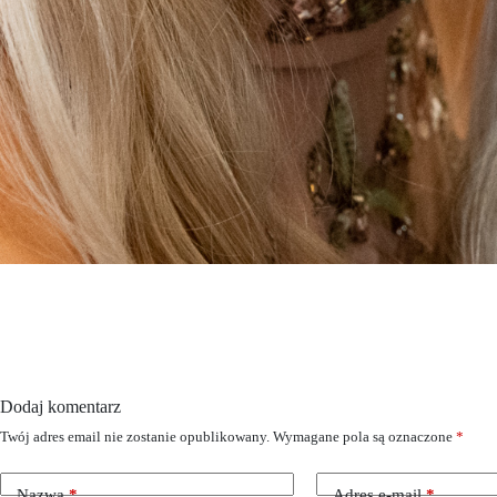
Dodaj komentarz
Twój adres email nie zostanie opublikowany.
Wymagane pola są oznaczone
*
Nazwa
*
Adres e-mail
*