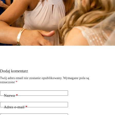
Dodaj komentarz
Twój adres email nie zostanie opublikowany.
Wymagane pola są
oznaczone
*
Nazwa
*
Adres e-mail
*