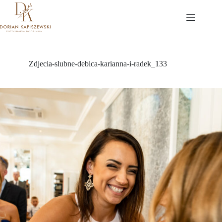
Przejdź
do
treści
Zdjecia-slubne-debica-karianna-i-radek_133