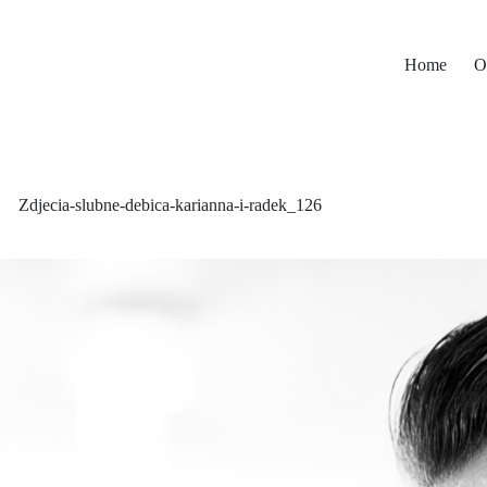
Home
O
Zdjecia-slubne-debica-karianna-i-radek_126