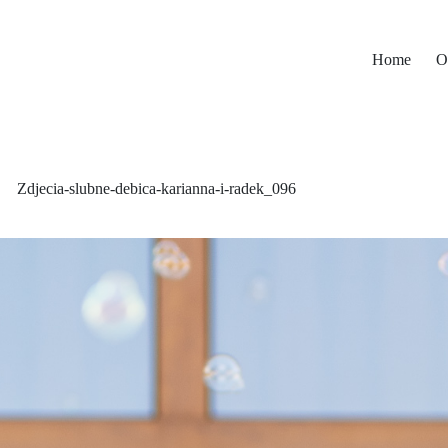
Home
O
Zdjecia-slubne-debica-karianna-i-radek_096