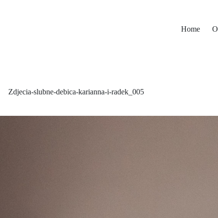
Home
O
Zdjecia-slubne-debica-karianna-i-radek_005