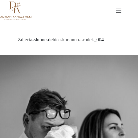
Przejdź
do
treści
Zdjecia-slubne-debica-karianna-i-radek_004